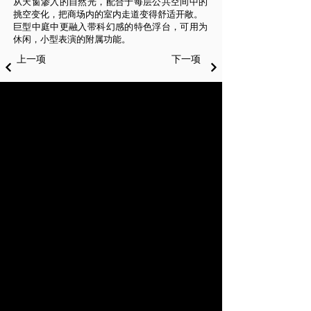
从天窗渗入的自然光，配合于每层公共空间中的
挑空变化，把商场内的室内走道变得舒适开敞。
巨型中庭中更融入带科幻感的特色浮台，可用为
休闲，小型表演的附属功能。
上一项
下一项